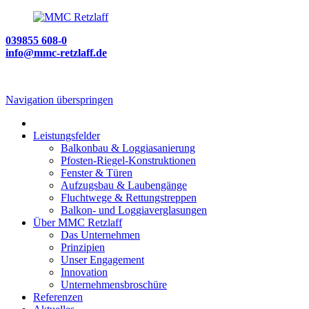
039855 608-0
info@mmc-retzlaff.de
Navigation überspringen
Leistungsfelder
Balkonbau & Loggiasanierung
Pfosten-Riegel-Konstruktionen
Fenster & Türen
Aufzugsbau & Laubengänge
Fluchtwege & Rettungstreppen
Balkon- und Loggiaverglasungen
Über MMC Retzlaff
Das Unternehmen
Prinzipien
Unser Engagement
Innovation
Unternehmensbroschüre
Referenzen